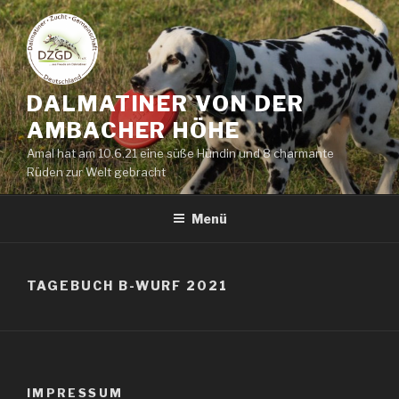
Zum
Inhalt
springen
DALMATINER VON DER
AMBACHER HÖHE
Amal hat am 10.6.21 eine süße Hündin und 8 charmante
Rüden zur Welt gebracht
Menü
TAGEBUCH B-WURF 2021
IMPRESSUM