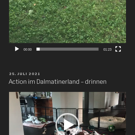
00:00
01:23
VERÖFFENTLICHT
25. JULI 2021
AM
Action im Dalmatinerland – drinnen
Video-
Player