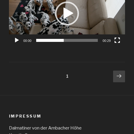
00:00
00:29
Seitennummerierung
Näch
Seite
1
Seit
der
Beiträge
IMPRESSUM
Dalmatiner von der Ambacher Höhe