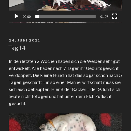
00:00
01:07
VERÖFFENTLICHT
24. JUNI 2021
AM
Tag 14
In den letzten 2 Wochen haben sich die Welpen sehr gut
entwickelt. Alle haben nach 7 Tagen ihr Geburtsgewicht
verdoppelt. Die kleine Hündin hat das sogar schon nach 5
Tagen geschafft – in so einer Männerwirtschaft muss sie
sich auch behaupten. Hier 8 der Racker – der 9. fühlt sich
heute nicht fotogen und hat unter dem Elch Zuflucht
gesucht.