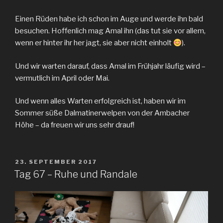
Einen Rüden habe ich schon im Auge und werde ihn bald
besuchen. Hoffenlich mag Amal ihn (das tut sie vor allem,
wenn er hinter ihr her jagt, sie aber nicht einholt
).
Und wir warten darauf, dass Amal im Frühjahr läufig wird –
vermutlich im April oder Mai.
Und wenn alles Warten erfolgreich ist, haben wir im
Sommer süße Dalmatinerwelpen von der Ambacher
Höhe – da freuen wir uns sehr drauf!
VERÖFFENTLICHT
23. SEPTEMBER 2017
AM
Tag 67 – Ruhe und Randale
Video-
Player