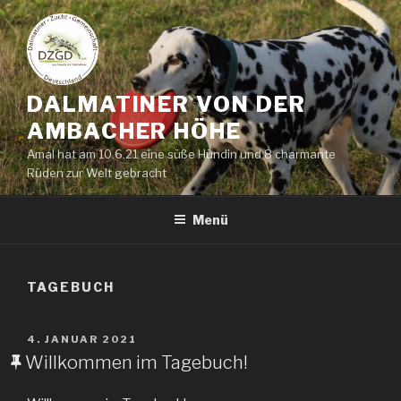
Zum
Inhalt
springen
DALMATINER VON DER
AMBACHER HÖHE
Amal hat am 10.6.21 eine süße Hündin und 8 charmante
Rüden zur Welt gebracht
Menü
TAGEBUCH
VERÖFFENTLICHT
4. JANUAR 2021
AM
Willkommen im Tagebuch!