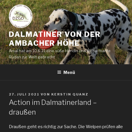
Zum
Inhalt
springen
DALMATINER VON DER
AMBACHER HÖHE
Amal hat am 10.6.21 eine süße Hündin und 8 charmante
Rüden zur Welt gebracht
Menü
VERÖFFENTLICHT
27. JULI 2021
VON
KERSTIN QUANZ
AM
Action im Dalmatinerland –
draußen
Draußen geht es richtig zur Sache. Die Welpen prüfen alle