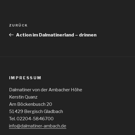
Beitragsnavigation
Vorheriger
ZURÜCK
Beitrag
Action im Dalmatinerland – drinnen
IMPRESSUM
Dalmatiner von der Ambacher Höhe
Kerstin Quanz
Am Böckenbusch 20
51429 Bergisch Gladbach
Tel. 02204-5846700
info@dalmatiner-ambach.de