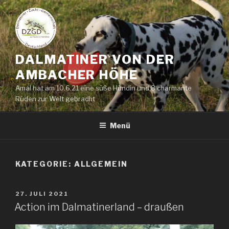
Zum
Inhalt
springen
DALMATINER VON DER
AMBACHER HÖHE
Amal hat am 10.6.21 eine süße Hündin und 8 charmante
Rüden zur Welt gebracht
Menü
KATEGORIE:
ALLGEMEIN
VERÖFFENTLICHT
27. JULI 2021
AM
Action im Dalmatinerland – draußen