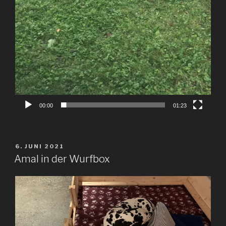
00:00
01:23
VERÖFFENTLICHT
6. JUNI 2021
AM
Amal in der Wurfbox